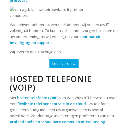
presteert
.
Van netwerkbeheer tot werkplekbeheer: wij nemen uw IT
volledig uit handen. Zo kunt u zich zonder zorgen focussen op
uw onderneming, terwijl wij zorgen voor
continuïteit,
beveiliging en support
.
Wij leveren ook krachtige pc’s.
Lees verder...
HOSTED TELEFONIE
(
VOIP
)
Met
hosted telefonie (VoIP)
van Van Wijck ICT beschikt u over
een
flexibele telefooncentrale in de cloud
. Uw telefonie
groeit eenvoudig mee met uw organisatie en is overal
bereikbaar. Zonder hoge investeringen profiteert u van een
professionele en schaalbare communicatieoplossing
.