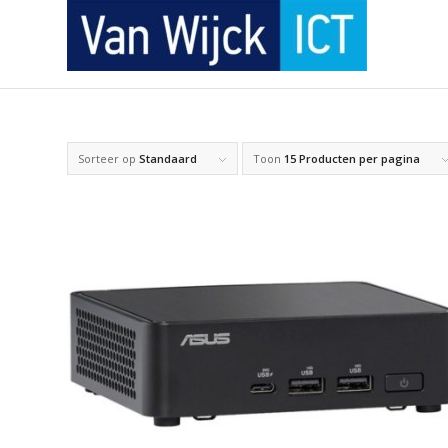
Sorteer op
Standaard
Toon
15 Producten per pagina