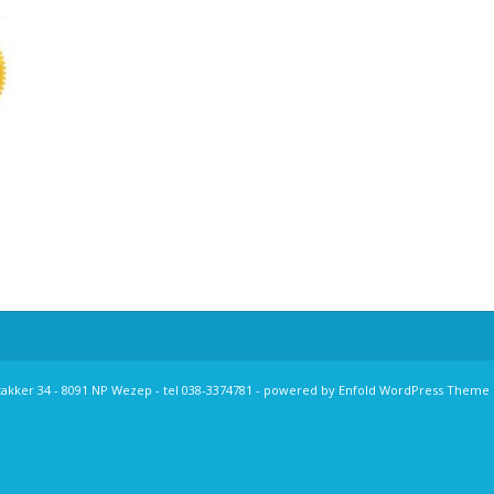
takker 34 - 8091 NP Wezep - tel 038-3374781 -
powered by Enfold WordPress Theme