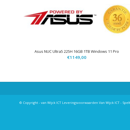
Asus NUC Ultra5 225H 16GB 1TB Windows 11 Pro
€
1149,00
© Copyright - van Wijck ICT
Leveringsvoorwaarden
Van Wijck ICT - Spel