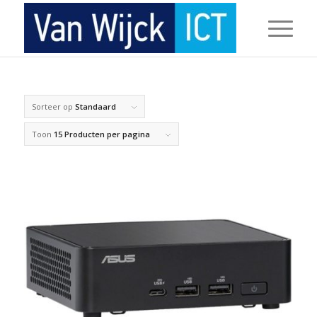
Sorteer op
Standaard
Toon
15 Producten per pagina