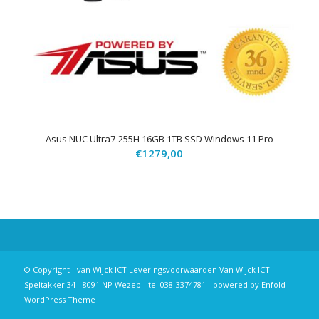
Asus NUC Ultra7-255H 16GB 1TB SSD Windows 11 Pro
€
1279,00
© Copyright - van Wijck ICT
Leveringsvoorwaarden
Van Wijck ICT -
Speltakker 34 - 8091 NP Wezep - tel 038-3374781 -
powered by Enfold
WordPress Theme