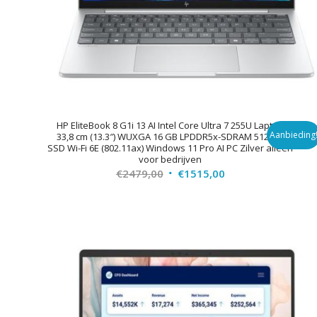
HP EliteBook 8 G1i 13 AI Intel Core Ultra 7 255U Laptop
Aanbieding
33,8 cm (13.3″) WUXGA 16 GB LPDDR5x-SDRAM 512 GB
SSD Wi-Fi 6E (802.11ax) Windows 11 Pro AI PC Zilver alleen
voor bedrijven
Oorspronkelijke
Huidige
€
2479,00
€
1515,00
prijs
prijs
was:
is:
€2479,00.
€1515,00.