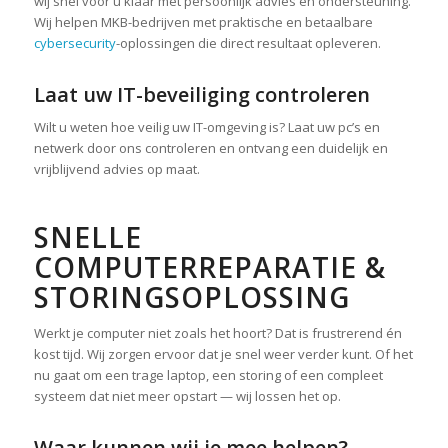
wij snel voor u klaar met persoonlijk advies en ondersteuning.
Wij helpen MKB-bedrijven met praktische en betaalbare
cybersecurity
-oplossingen die direct resultaat opleveren.
Laat uw IT-beveiliging controleren
Wilt u weten hoe veilig uw IT-omgeving is? Laat uw pc’s en
netwerk door ons controleren en ontvang een duidelijk en
vrijblijvend advies op maat.
SNELLE
COMPUTERREPARATIE &
STORINGSOPLOSSING
Werkt je computer niet zoals het hoort? Dat is frustrerend én
kost tijd. Wij zorgen ervoor dat je snel weer verder kunt. Of het
nu gaat om een trage laptop, een storing of een compleet
systeem dat niet meer opstart — wij lossen het op.
Waar kunnen wij je mee helpen?