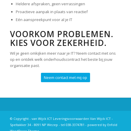
Heldere afspraken, geen verrassingen
Proactieve aanpak in plaats van reactief
Eén aanspreekpunt voor al je IT
VOORKOM PROBLEMEN.
KIES VOOR ZEKERHEID.
Wil je geen omkijken meer naar je IT? Neem contact met ons
op en ontdek welk onderhoudscontract het beste bij jouw
organisatie past.
Neem contact met mij op
© Copyright - van Wijck ICT
Leveringsvoorwaarden
Van Wijck ICT -
Speltakker 34 - 8091 NP Wezep - tel 038-3374781 -
powered by Enfold
WordPress Theme