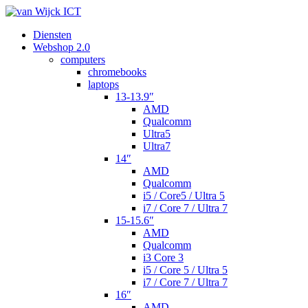
Diensten
Webshop 2.0
computers
chromebooks
laptops
13-13.9″
AMD
Qualcomm
Ultra5
Ultra7
14″
AMD
Qualcomm
i5 / Core5 / Ultra 5
i7 / Core 7 / Ultra 7
15-15.6″
AMD
Qualcomm
i3 Core 3
i5 / Core 5 / Ultra 5
i7 / Core 7 / Ultra 7
16″
AMD