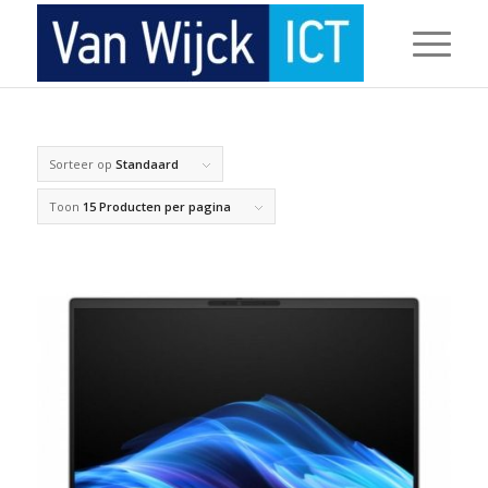
Sorteer op
Standaard
Toon
15 Producten per pagina