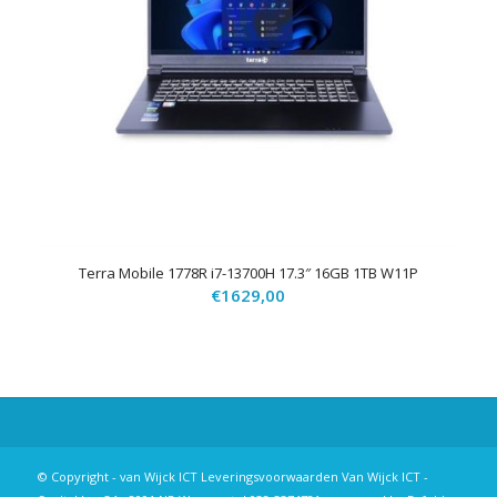
Terra Mobile 1778R i7-13700H 17.3″ 16GB 1TB W11P
€
1629,00
© Copyright - van Wijck ICT
Leveringsvoorwaarden
Van Wijck ICT -