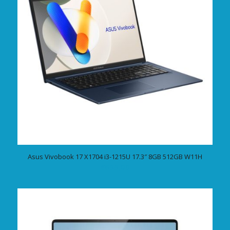
Asus Vivobook 17 X1704 i3-1215U 17.3″ 8GB 512GB W11H
€
699,00