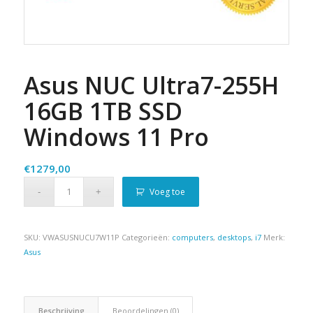
Asus NUC Ultra7-255H
16GB 1TB SSD
Windows 11 Pro
€
1279,00
Voeg toe
SKU:
VWASUSNUCU7W11P
Categorieën:
computers
,
desktops
,
i7
Merk:
Asus
Beschrijving
Beoordelingen (0)