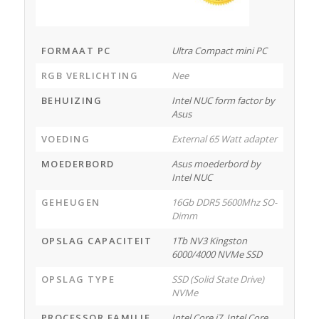
FORMAAT PC
Ultra Compact mini PC
RGB VERLICHTING
Nee
BEHUIZING
Intel NUC form factor by
Asus
VOEDING
External 65 Watt adapter
MOEDERBORD
Asus moederbord by
Intel NUC
GEHEUGEN
16Gb DDR5 5600Mhz SO-
Dimm
OPSLAG CAPACITEIT
1Tb NV3 Kingston
6000/4000 NVMe SSD
OPSLAG TYPE
SSD (Solid State Drive)
NVMe
PROCESSOR FAMILIE
Intel Core i7, Intel Core