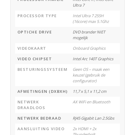
Ultra 7
PROCESSOR TYPE
Intel Ultra 7 255H
(16core) max 5.1Ghz
OPTICHE DRIVE
DVD brander NIET
mogelijk
VIDEOKAART
Onboard Graphics
VIDEO CHIPSET
Intel Arc 140T Graphics
BESTURINGSSYSTEEM
Geen OS – maak een
keuze! (gebruik de
configurator)
AFMETINGEN (DXBXH)
11,7 x 5,1 x 11,2 cm
NETWERK
AX WiFi en Bluetooth
DRAADLOOS
NETWERK BEDRAAD
RJ45 Gigabit Lan 2.5Gbs
AANSLUITING VIDEO
2x HDMI + 2x
Thunderbolt