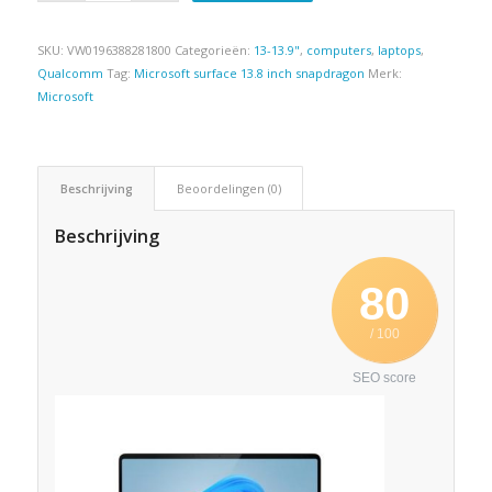
SKU:
VW0196388281800
Categorieën:
13-13.9"
,
computers
,
laptops
,
Qualcomm
Tag:
Microsoft surface 13.8 inch snapdragon
Merk:
Microsoft
Beschrijving
Beoordelingen (0)
Beschrijving
80
/ 100
SEO score