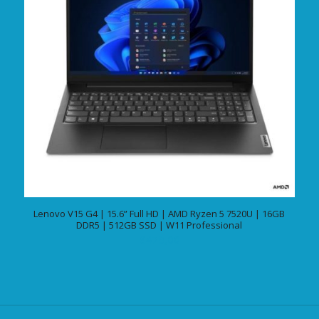
Lenovo V15 G4 | 15.6” Full HD | AMD Ryzen 5 7520U | 16GB
DDR5 | 512GB SSD | W11 Professional
€
479,00