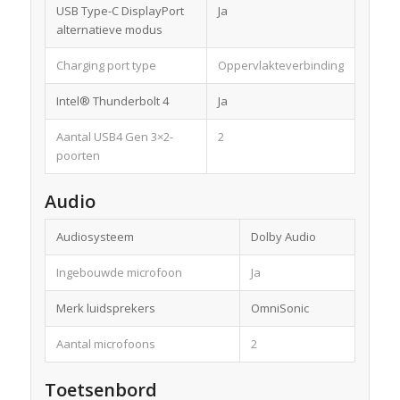
USB Type-C DisplayPort
Ja
alternatieve modus
Charging port type
Oppervlakteverbinding
Intel® Thunderbolt 4
Ja
Aantal USB4 Gen 3×2-
2
poorten
Audio
Audiosysteem
Dolby Audio
Ingebouwde microfoon
Ja
Merk luidsprekers
OmniSonic
Aantal microfoons
2
Toetsenbord