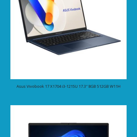
Asus Vivobook 17 X1704 i3-1215U 17.3″ 8GB 512GB W11H
€
699,00