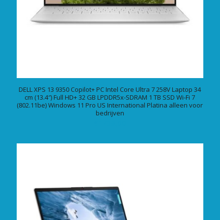
DELL XPS 13 9350 Copilot+ PC Intel Core Ultra 7 258V Laptop 34
cm (13.4″) Full HD+ 32 GB LPDDR5x-SDRAM 1 TB SSD Wi-Fi 7
(802.11be) Windows 11 Pro US International Platina alleen voor
bedrijven
€
1739,00