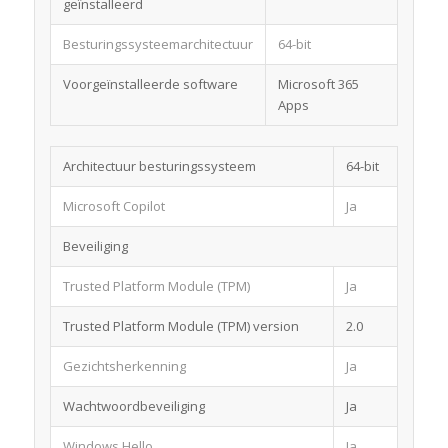
geïnstalleerd
Besturingssysteemarchitectuur
64-bit
Voorgeïnstalleerde software
Microsoft 365
Apps
Architectuur besturingssysteem
64-bit
Microsoft Copilot
Ja
Beveiliging
Trusted Platform Module (TPM)
Ja
Trusted Platform Module (TPM) version
2.0
Gezichtsherkenning
Ja
Wachtwoordbeveiliging
Ja
Windows Hello
Ja