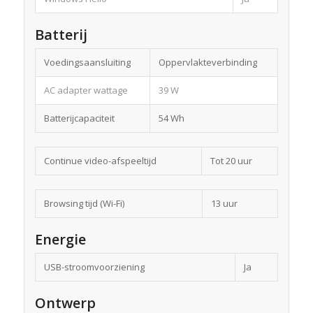
Batterij
Voedingsaansluiting
Oppervlakteverbinding
AC adapter wattage
39 W
Batterijcapaciteit
54 Wh
Continue video-afspeeltijd
Tot 20 uur
Browsing tijd (Wi-Fi)
13 uur
Energie
USB-stroomvoorziening
Ja
Ontwerp