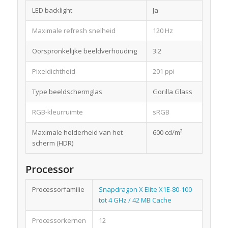
LED backlight
Ja
Maximale refresh snelheid
120 Hz
Oorspronkelijke beeldverhouding
3:2
Pixeldichtheid
201 ppi
Type beeldschermglas
Gorilla Glass
RGB-kleurruimte
sRGB
Maximale helderheid van het
600 cd/m²
scherm (HDR)
Processor
Processorfamilie
Snapdragon X Elite X1E-80-100
tot 4 GHz / 42 MB Cache
Processorkernen
12