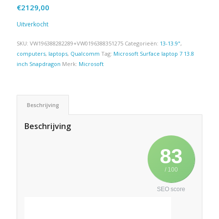
€
2129,00
Uitverkocht
SKU:
VW196388282289+VW0196388351275
Categorieën:
13-13.9"
,
computers
,
laptops
,
Qualcomm
Tag:
Microsoft Surface laptop 7 13.8
inch Snapdragon
Merk:
Microsoft
Beschrijving
Beschrijving
83
/ 100
SEO score