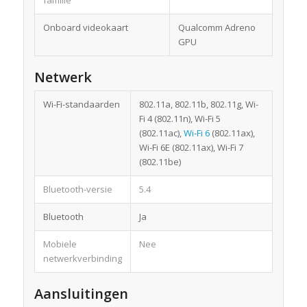
familie
Onboard videokaart
Qualcomm Adreno
GPU
Netwerk
Wi-Fi-standaarden
802.11a, 802.11b, 802.11g, Wi-
Fi 4 (802.11n), Wi-Fi 5
(802.11ac),
Wi-Fi 6
(802.11ax),
Wi-Fi 6E (802.11ax), Wi-Fi 7
(802.11be)
Bluetooth-versie
5.4
Bluetooth
Ja
Mobiele
Nee
netwerkverbinding
Aansluitingen