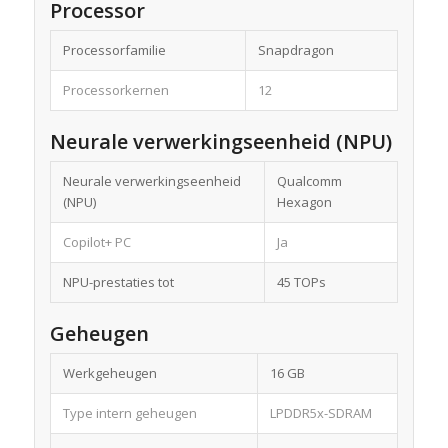
Processor
Processorfamilie
Snapdragon
Processorkernen
12
Neurale verwerkingseenheid (NPU)
Neurale verwerkingseenheid
Qualcomm
(NPU)
Hexagon
Copilot+ PC
Ja
NPU-prestaties tot
45 TOPs
Geheugen
Werkgeheugen
16 GB
Type intern geheugen
LPDDR5x-SDRAM