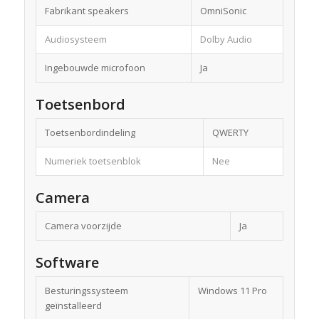
Fabrikant speakers
OmniSonic
Audiosysteem
Dolby Audio
Ingebouwde microfoon
Ja
Toetsenbord
Toetsenbordindeling
QWERTY
Numeriek toetsenblok
Nee
Camera
Camera voorzijde
Ja
Software
Besturingssysteem
Windows 11 Pro
geïnstalleerd