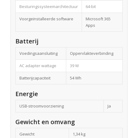
Besturingssysteemarchitectuur
64-bit
Voorgeïnstalleerde software
Microsoft 365
Apps
Batterij
Voedingsaansluiting
Oppervlakteverbinding
AC adapter wattage
39 W
Batterijcapaciteit
54 Wh
Energie
USB-stroomvoorziening
Ja
Gewicht en omvang
Gewicht
1,34 kg